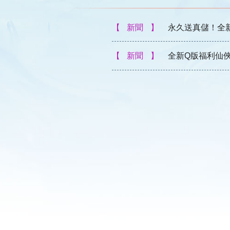
新聞
永久送真儲！全
新聞
全新Q版福利仙